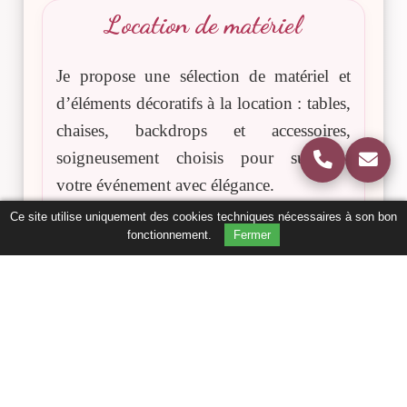
Location de matériel
Je propose une sélection de matériel et
d’éléments décoratifs à la location : tables,
chaises, backdrops et accessoires,
soigneusement choisis pour sublimer
votre événement avec élégance.
Ce site utilise uniquement des cookies techniques nécessaires à son bon
fonctionnement.
Fermer
Réserver en ligne
Basée en Vendée, j’interviens à La
Roche-sur-Yon, Les Sables-d’Olonne,
Moutiers-les-Mauxfaits et dans tout
le département.